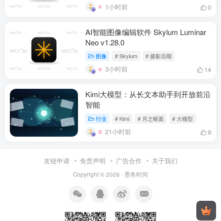
1小时前
0
AI智能图像编辑软件 Skylum Luminar
Neo v1.28.0
图像
# Skylum
# 摄影后期
3小时前
14
Kimi大模型：从长文本助手到开放前沿
智能
行业
# Kimi
# 月之暗面
# 大模型
21小时前
9
友链申请
免责声明
广告合作
关于我们
Copyright © 2026 ·
墨鱼时间