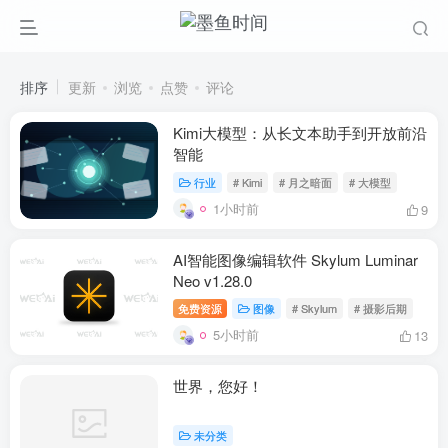
排序
更新
浏览
点赞
评论
Kimi大模型：从长文本助手到开放前沿
智能
行业
# Kimi
# 月之暗面
# 大模型
1小时前
9
AI智能图像编辑软件 Skylum Luminar
Neo v1.28.0
免费资源
图像
# Skylum
# 摄影后期
5小时前
13
世界，您好！
未分类