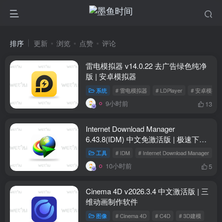
排序
更新
浏览
点赞
评论
雷电模拟器 v14.0.22 去广告绿色纯净
版 | 安卓模拟器
系统
# 雷电模拟器
# LDPlayer
# 安卓模拟
9小时前
13
Internet Download Manager
6.43.8(IDM) 中文免激活版 | 极速下载
工具
工具
# IDM
# Internet Download Manager
#
10小时前
5
Cinema 4D v2026.3.4 中文激活版 | 三
维动画制作软件
图像
# Cinema 4D
# C4D
# 3D建模