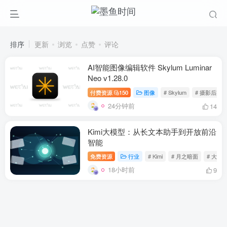
排序
更新
浏览
点赞
评论
AI智能图像编辑软件 Skylum Luminar
Neo v1.28.0
付费资源
150
图像
# Skylum
# 摄影后期
24分钟前
14
Kimi大模型：从长文本助手到开放前沿
智能
免费资源
行业
# Kimi
# 月之暗面
# 大模
18小时前
9