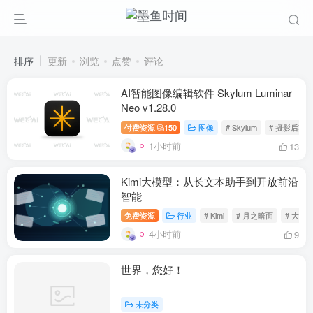
排序
更新
浏览
点赞
评论
AI智能图像编辑软件 Skylum Luminar
Neo v1.28.0
付费资源
150
图像
# Skylum
# 摄影后期
1小时前
13
Kimi大模型：从长文本助手到开放前沿
智能
免费资源
行业
# Kimi
# 月之暗面
# 大模
4小时前
9
世界，您好！
未分类