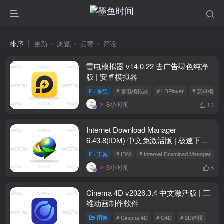
排序
更新
浏览
点赞
评论
雷电模拟器 v14.0.22 去广告绿色纯净
版 | 安卓模拟器
系统
# 雷电模拟器
# LDPlayer
# 安卓模拟
8小时前
13
Internet Download Manager
6.43.8(IDM) 中文免激活版 | 极速下载
工具
工具
# IDM
# Internet Download Manager
#
9小时前
5
Cinema 4D v2026.3.4 中文激活版 | 三
维动画制作软件
图像
# Cinema 4D
# C4D
# 3D建模