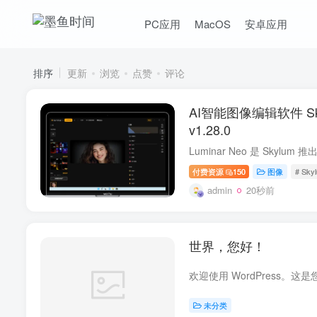
PC应用
MacOS
安卓应用
排序
更新
浏览
点赞
评论
AI智能图像编辑软件 Skyl
v1.28.0
付费资源
150
图像
# Sky
admin
20秒前
世界，您好！
未分类